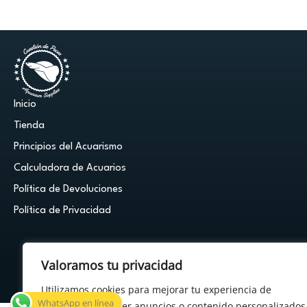
Inicio
Tienda
Principios del Acuarismo
Calculadora de Acuarios
Política de Devoluciones
Política de Privacidad
Valoramos tu privacidad
Utilizamos cookies para mejorar tu experiencia de
© 2026 Cuestión de Peces - Powered by
FDF Studio
WhatsApp en línea
navegación, ofrecer anuncios o contenido personalizados