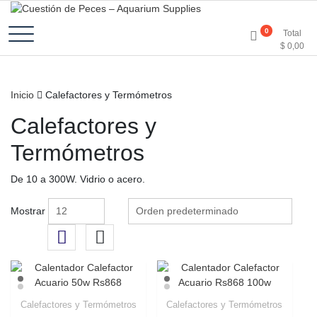
Accesorios e Insumos Para Acuarismo
Cuestión de Peces –
0
Total
$
0,00
Aquarium Supplies
Inicio
Calefactores y Termómetros
Calefactores y
Termómetros
De 10 a 300W. Vidrio o acero.
Mostrar
Calefactores y Termómetros
Calefactores y Termómetros