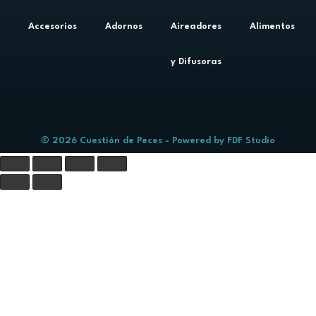
Accesorios
Adornos
Aireadores
Alimentos
y Difusoras
© 2026 Cuestión de Peces - Powered by
FDF Studio