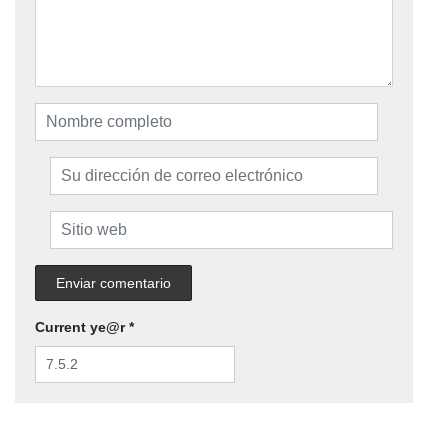
Current ye@r
*