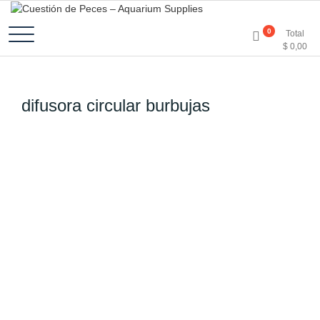
Accesorios e Insumos Para Acuarismo
Cuestión de Peces –
0
Total
$
0,00
Aquarium Supplies
difusora circular burbujas