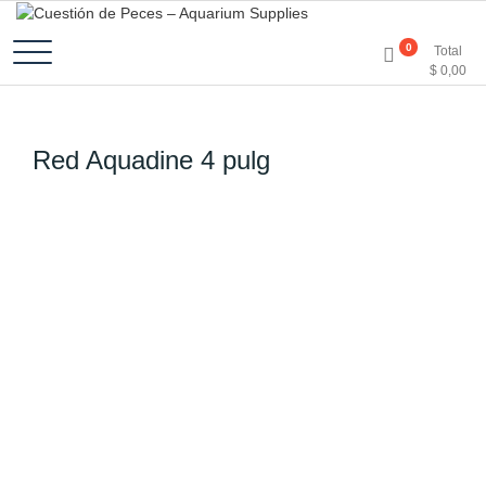
Accesorios e Insumos Para Acuarismo
Cuestión de Peces –
0
Total
$
0,00
Aquarium Supplies
Red Aquadine 4 pulg