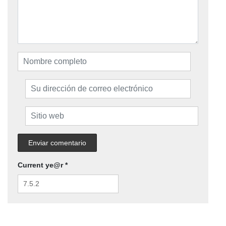
Current ye@r
*