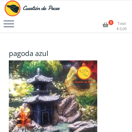
Accesorios e Insumos Para Acuarismo
Cuestión de Peces –
0
Total
$
0,00
Aquarium Supplies
pagoda azul