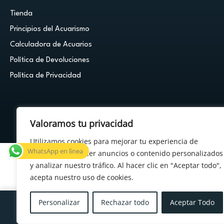
Tienda
Principios del Acuarismo
Calculadora de Acuarios
Política de Devoluciones
Política de Privacidad
Valoramos tu privacidad
© 2026 Cuestión de Peces - Powered by
FDF Studio
Utilizamos cookies para mejorar tu experiencia de
WhatsApp en línea
navegación, ofrecer anuncios o contenido personalizados
y analizar nuestro tráfico. Al hacer clic en "Aceptar todo",
acepta nuestro uso de cookies.
×
¿Tenés alguna duda?
Personalizar
Rechazar todo
Aceptar Todo
Menu
Cuenta
Carrito
Deseos