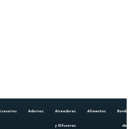
ccesorios
Adornos
Aireadores
Alimentos
Bomb
y Difusoras
de