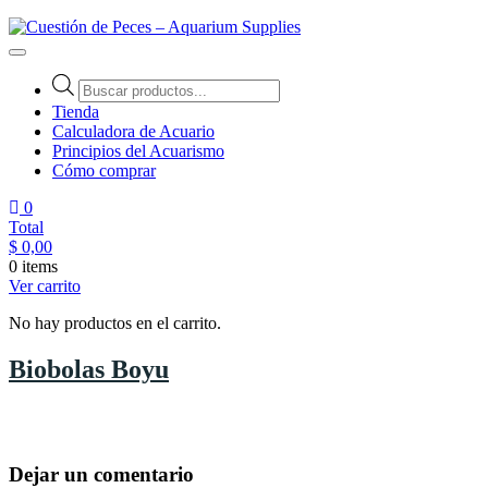
Cuestión de Peces – Aquarium Supplies
Accesorios e Insumos Para Acuarismo
Tienda
Calculadora de Acuario
Principios del Acuarismo
Cómo comprar
0
Total
$
0,00
0 items
Ver carrito
No hay productos en el carrito.
Biobolas Boyu
Dejar un comentario