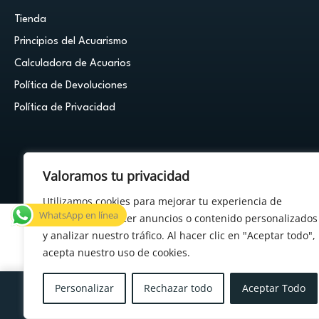
Tienda
Principios del Acuarismo
Calculadora de Acuarios
Política de Devoluciones
Política de Privacidad
Valoramos tu privacidad
© 2026 Cuestión de Peces - Powered by
FDF Studio
Utilizamos cookies para mejorar tu experiencia de
WhatsApp en línea
navegación, ofrecer anuncios o contenido personalizados
y analizar nuestro tráfico. Al hacer clic en "Aceptar todo",
acepta nuestro uso de cookies.
×
¿Tenés alguna duda?
Personalizar
Rechazar todo
Aceptar Todo
Menu
Cuenta
Carrito
Deseos