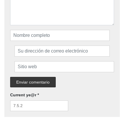
Current ye@r
*