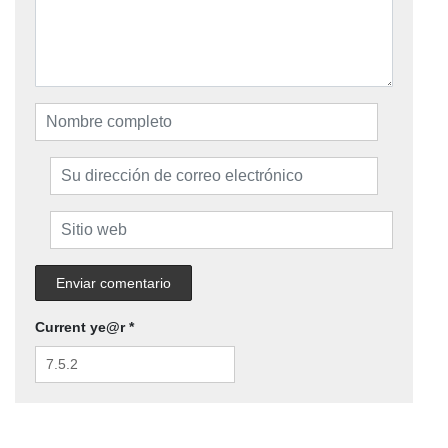
Current ye@r
*