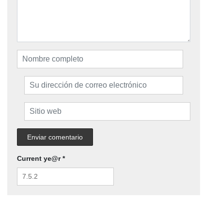
Current ye@r
*