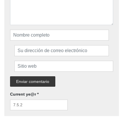
Current ye@r
*