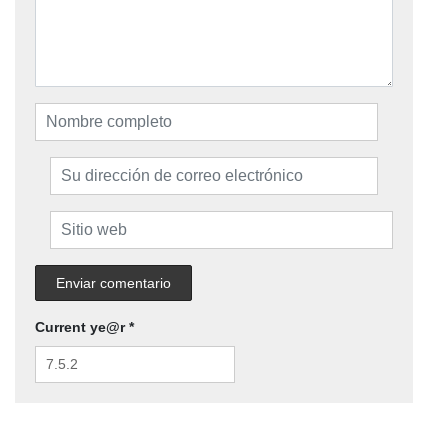
Current ye@r
*