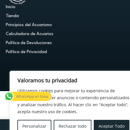
Inicio
Tienda
Principios del Acuarismo
Calculadora de Acuarios
Política de Devoluciones
Política de Privacidad
Valoramos tu privacidad
© 2026 Cuestión de Peces - Powered by
FDF Studio
Utilizamos cookies para mejorar tu experiencia de
WhatsApp en línea
navegación, ofrecer anuncios o contenido personalizados
y analizar nuestro tráfico. Al hacer clic en "Aceptar todo",
acepta nuestro uso de cookies.
×
¿Tenés alguna duda?
Personalizar
Rechazar todo
Aceptar Todo