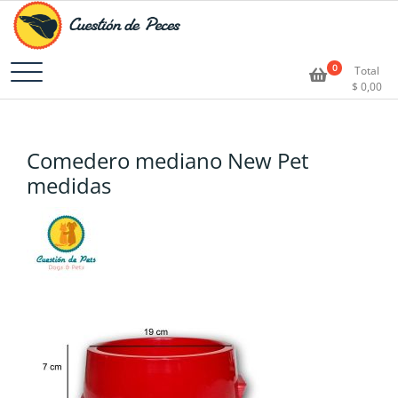
Accesorios e Insumos Para Acuarismo
Cuestión de Peces –
0
Total
$
0,00
Aquarium Supplies
Comedero mediano New Pet
medidas