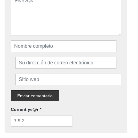
Current ye@r
*