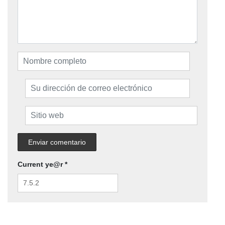
Current ye@r
*