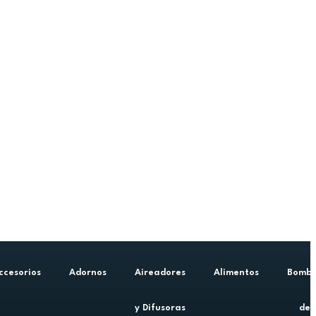
ccesorios
Adornos
Aireadores
Alimentos
Bomb
y Difusoras
de