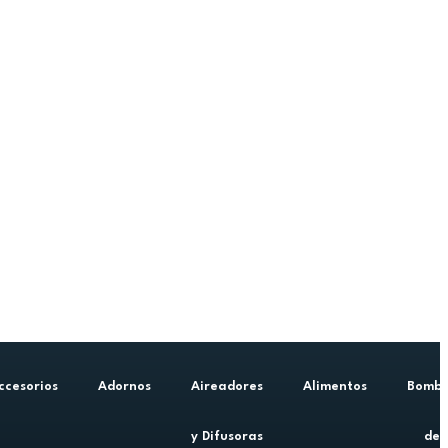
ccesorios
Adornos
Aireadores
Alimentos
Bomb
y Difusoras
de