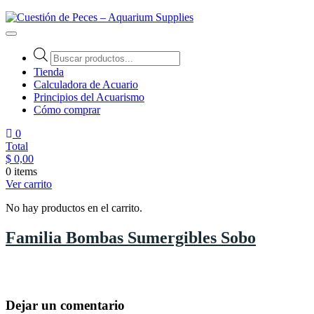
Cuestión de Peces – Aquarium Supplies
Accesorios e Insumos Para Acuarismo
Tienda
Calculadora de Acuario
Principios del Acuarismo
Cómo comprar
0
Total
$
0,00
0 items
Ver carrito
No hay productos en el carrito.
Familia Bombas Sumergibles Sobo
Dejar un comentario