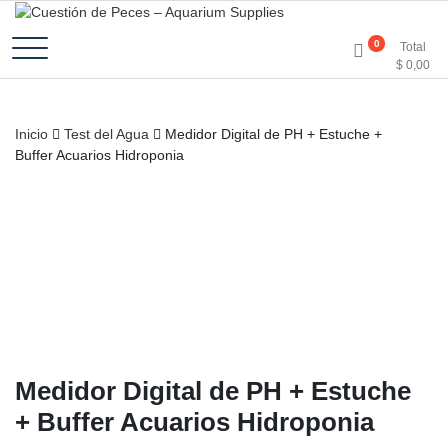
Accesorios e Insumos Para Acuarismo
Cuestión de Peces –
0
Total
$
0,00
Aquarium Supplies
Inicio
Test del Agua
Medidor Digital de PH + Estuche +
Buffer Acuarios Hidroponia
Medidor Digital de PH + Estuche
+ Buffer Acuarios Hidroponia