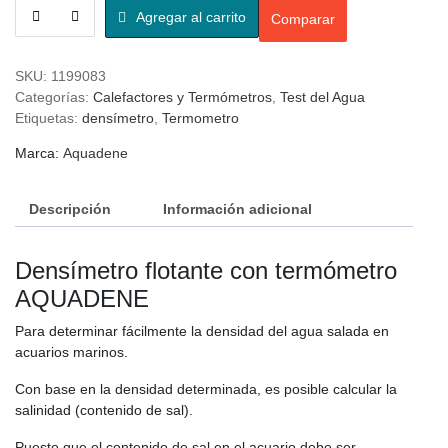
Agregar al carrito
Comparar
SKU:
1199083
Categorías:
Calefactores y Termómetros
,
Test del Agua
Etiquetas:
densímetro
,
Termometro
Marca:
Aquadene
Descripción
Información adicional
Densímetro flotante con termómetro
AQUADENE
Para determinar fácilmente la densidad del agua salada en
acuarios marinos.
Con base en la densidad determinada, es posible calcular la
salinidad (contenido de sal).
Puesto que el contenido de sal en el acuario debe ser