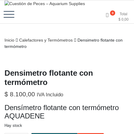
Accesorios e Insumos Para Acuarismo
Cuestión de Peces –
0
Total
$
0,00
Aquarium Supplies
Inicio
Calefactores y Termómetros
Densimetro flotante con
termómetro
Densimetro flotante con
termómetro
$
8.100,00
IVA Incluido
Densímetro flotante con termómetro
AQUADENE
Hay stock