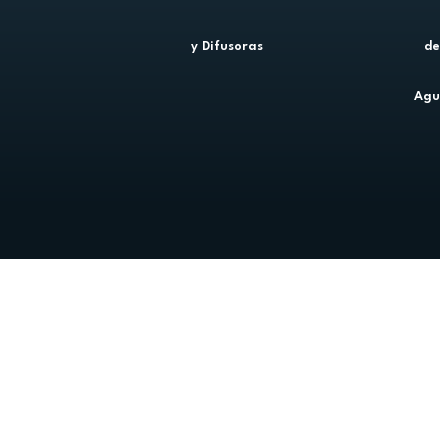
y Difusoras
de
Agu