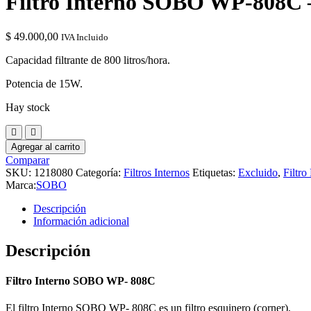
Filtro Interno SOBO WP-808C 
$
49.000,00
IVA Incluido
Capacidad filtrante de 800 litros/hora.
Potencia de 15W.
Hay stock
Agregar al carrito
Comparar
SKU:
1218080
Categoría:
Filtros Internos
Etiquetas:
Excluido
,
Filtro
Marca:
SOBO
Descripción
Información adicional
Descripción
Filtro Interno SOBO WP- 808C
El filtro Interno SOBO WP- 808C es un filtro esquinero (corner),