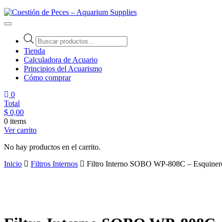
Cuestión de Peces – Aquarium Supplies
Accesorios e Insumos Para Acuarismo
Tienda
Calculadora de Acuario
Principios del Acuarismo
Cómo comprar
0
Total
$
0,00
0 items
Ver carrito
No hay productos en el carrito.
Inicio
Filtros Internos
Filtro Interno SOBO WP-808C – Esquiner