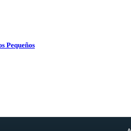
os Pequeños
A