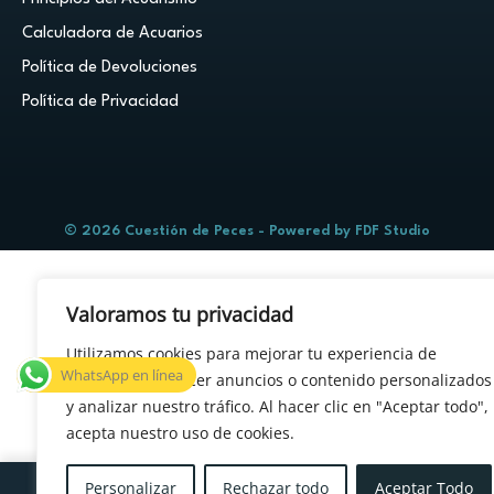
Calculadora de Acuarios
Política de Devoluciones
Política de Privacidad
© 2026 Cuestión de Peces - Powered by
FDF Studio
Valoramos tu privacidad
Utilizamos cookies para mejorar tu experiencia de
WhatsApp en línea
navegación, ofrecer anuncios o contenido personalizados
y analizar nuestro tráfico. Al hacer clic en "Aceptar todo",
acepta nuestro uso de cookies.
×
¿Tenés alguna duda?
Personalizar
Rechazar todo
Aceptar Todo