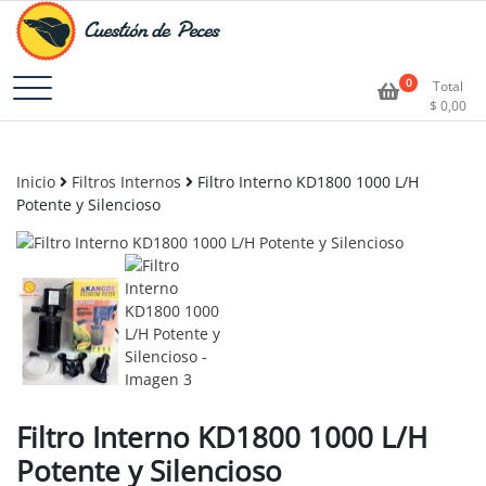
Accesorios e Insumos Para Acuarismo
Cuestión de Peces –
0
Total
$
0,00
Aquarium Supplies
Inicio
Filtros Internos
Filtro Interno KD1800 1000 L/H
Potente y Silencioso
Filtro Interno KD1800 1000 L/H
Potente y Silencioso