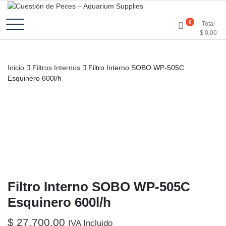
Accesorios e Insumos Para Acuarismo
Cuestión de Peces –
0
Total
$
0,00
Aquarium Supplies
Inicio
Filtros Internos
Filtro Interno SOBO WP-505C
Esquinero 600l/h
Filtro Interno SOBO WP-505C
Esquinero 600l/h
$
27.700,00
IVA Incluido