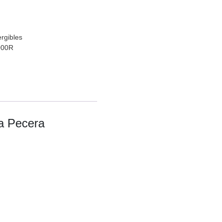
rgibles
000R
a Pecera