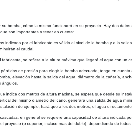
 su bomba, cómo la misma funcionará en su proyecto. Hay dos datos qu
 que son importantes a tener en cuenta:
os indicada por el fabricante es válida al nivel de la bomba y a la salid
minuirán el caudal.
l fabricante, se refiere a la altura máxima que llegará el agua con un c
 pérdidas de presión para elegir la bomba adecuada; tenga en cuenta 
bomba, elevación hasta la salida del agua, diámetro de la cañería, anch
s ángulos.
 indica dos metros de altura máxima, se espera que desde su instalac
 vertical del mismo diámetro del caño, generará una salida de agua mín
instalación de ejemplo, hará que a los dos metros, el agua directamente
o cascadas, en general se requiere una capacidad de altura indicada p
l proyecto (o superior, incluso mas del doble), dependiendo de todos 