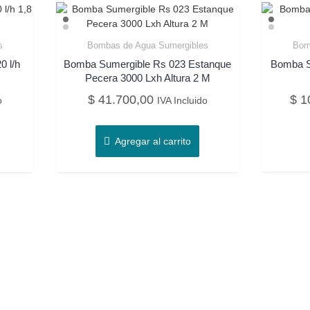
s
Bombas de Agua Sumergibles
Bom
0 l/h
Bomba Sumergible Rs 023 Estanque
Bomba 
Pecera 3000 Lxh Altura 2 M
$
41.700,00
$
10
o
IVA Incluido
Agregar al carrito