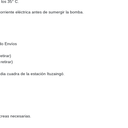
 los 35° C.
rriente eléctrica antes de sumergir la bomba.
do Envíos
etirar)
retirar)
ia cuadra de la estación Ituzaingó.
creas necesarias.