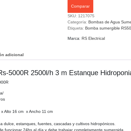
Comparar
SKU:
1217075
Categoría:
Bombas de Agua Sume
Etiqueta:
Bomba sumergible RS5
Marca:
RS Electrical
ón adicional
s-5000R 2500l/h 3 m Estanque Hidroponi
000R
a/
ros
x Alto 16 cm x Ancho 11 cm
a dulce, estanques, fuentes, cascadas y cultivos hidropónicos.
e funcionar 24hs al día y debe trabajar completamente sumergida