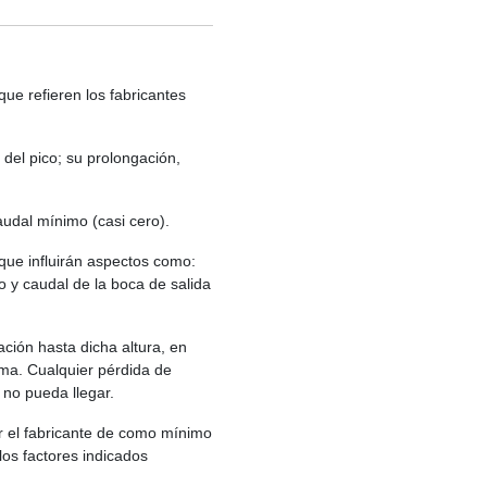
e refieren los fabricantes
a del pico; su prolongación,
audal mínimo (casi cero).
que influirán aspectos como:
o y caudal de la boca de salida
ión hasta dicha altura, en
ima. Cualquier pérdida de
 no pueda llegar.
or el fabricante de como mínimo
los factores indicados