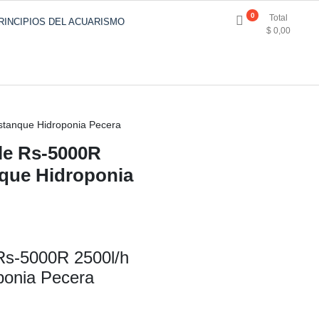
0
Total
RINCIPIOS DEL ACUARISMO
$
0,00
tanque Hidroponia Pecera
e Rs-5000R
nque Hidroponia
Rs-5000R 2500l/h
ponia Pecera