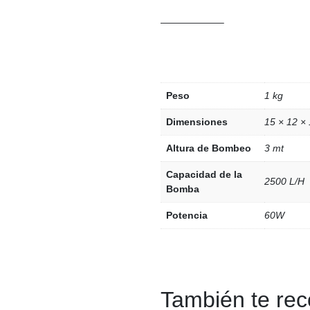
——————–
Peso
1 kg
Dimensiones
15 × 12 ×
Altura de Bombeo
3 mt
Capacidad de la
2500 L/H
Bomba
Potencia
60W
También te r