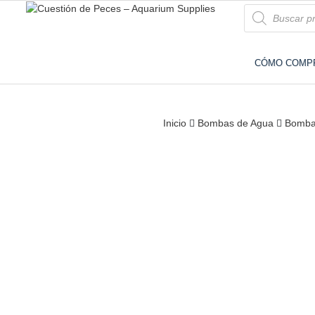
Omita
Products
search
este
Accesorios e Insumos Para Acuarismo
Cuestión de Peces –
paso
Aquarium Supplies
CÓMO COMP
Inicio
Bombas de Agua
Bomba