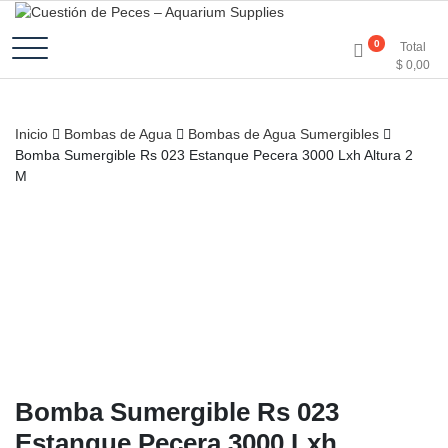
Accesorios e Insumos Para Acuarismo
Cuestión de Peces –
0
Total
$
0,00
Aquarium Supplies
Inicio
Bombas de Agua
Bombas de Agua Sumergibles
Bomba Sumergible Rs 023 Estanque Pecera 3000 Lxh Altura 2
M
Bomba Sumergible Rs 023
Estanque Pecera 3000 Lxh