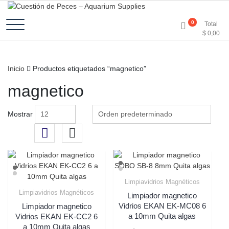
Accesorios e Insumos Para Acuarismo
Cuestión de Peces –
0
Total
$
0,00
Aquarium Supplies
Inicio
Productos etiquetados “magnetico”
magnetico
Mostrar
Limpiavidrios Magnéticos
Limpiavidrios Magnéticos
Limpiador magnetico
Vidrios EKAN EK-MC08 6
Limpiador magnetico
a 10mm Quita algas
Vidrios EKAN EK-CC2 6
a 10mm Quita algas