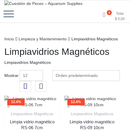
Accesorios e Insumos Para Acuarismo
Cuestión de Peces –
0
Total
$
0,00
Aquarium Supplies
Inicio
Limpieza y Mantenimiento
Limpiavidrios Magnéticos
Limpiavidrios Magnéticos
Limpiavidrios Magnéticos
Mostrar
12.4%
12.4%
OFF
OFF
Limpiavidrios Magnéticos
Limpiavidrios Magnéticos
Limpia vidrio magnético
Limpia vidrio magnético
RS-06 7cm
RS-09 10cm