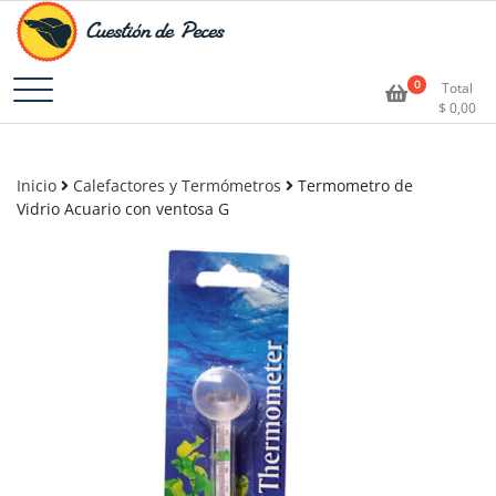
Accesorios e Insumos Para Acuarismo
Cuestión de Peces –
0
Total
$
0,00
Aquarium Supplies
Inicio
Calefactores y Termómetros
Termometro de
Vidrio Acuario con ventosa G