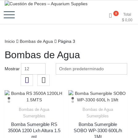
Accesorios e Insumos Para Acuarismo
Cuestión de Peces –
0
Total
$
0,00
Aquarium Supplies
Inicio
Bombas de Agua
Página 3
Bombas de Agua
Mostrar
Bombas de Agua
Bombas de Agua
Sumergibles
Sumergibles
Bomba Sumergible RS
Bomba Sumergible
3500A 1200 Lxh Altura 1.5
SOBO WP-3300 600L/h
mt
1Mt