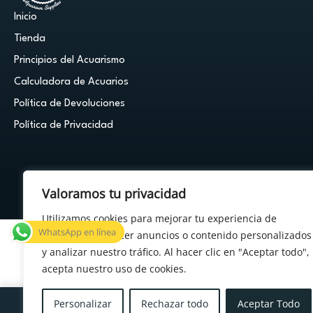
Inicio
Tienda
Principios del Acuarismo
Calculadora de Acuarios
Política de Devoluciones
Política de Privacidad
Valoramos tu privacidad
© 2026 Cuestión de Peces - Powered by
FDF Studio
Utilizamos cookies para mejorar tu experiencia de
WhatsApp en línea
navegación, ofrecer anuncios o contenido personalizados
y analizar nuestro tráfico. Al hacer clic en "Aceptar todo",
acepta nuestro uso de cookies.
×
¿Tenés alguna duda?
Personalizar
Rechazar todo
Aceptar Todo