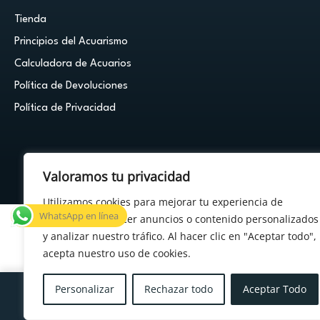
Tienda
Principios del Acuarismo
Calculadora de Acuarios
Política de Devoluciones
Política de Privacidad
Valoramos tu privacidad
© 2026 Cuestión de Peces - Powered by
FDF Studio
Utilizamos cookies para mejorar tu experiencia de
WhatsApp en línea
navegación, ofrecer anuncios o contenido personalizados
y analizar nuestro tráfico. Al hacer clic en "Aceptar todo",
acepta nuestro uso de cookies.
×
¿Tenés alguna duda?
Personalizar
Rechazar todo
Aceptar Todo
Menu
Cuenta
Carrito
Deseos