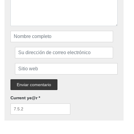
Current ye@r
*