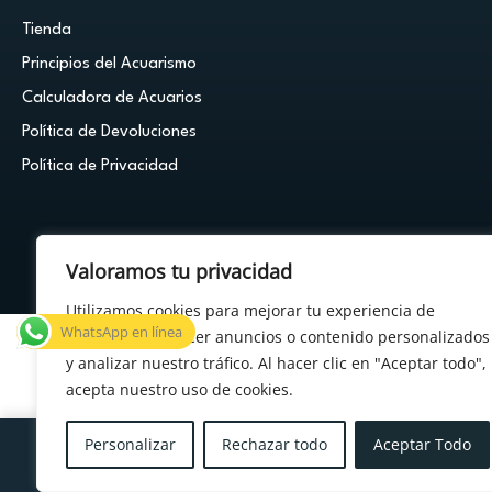
Tienda
Principios del Acuarismo
Calculadora de Acuarios
Política de Devoluciones
Política de Privacidad
Valoramos tu privacidad
© 2026 Cuestión de Peces - Powered by
FDF Studio
Utilizamos cookies para mejorar tu experiencia de
WhatsApp en línea
navegación, ofrecer anuncios o contenido personalizados
y analizar nuestro tráfico. Al hacer clic en "Aceptar todo",
acepta nuestro uso de cookies.
×
¿Tenés alguna duda?
Personalizar
Rechazar todo
Aceptar Todo
Menu
Cuenta
Carrito
Deseos