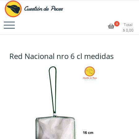
Accesorios e Insumos Para Acuarismo
Cuestión de Peces –
0
Total
$
0,00
Aquarium Supplies
Red Nacional nro 6 cl medidas