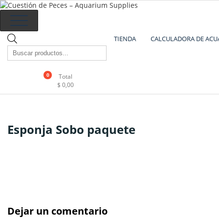
Cuestión de Peces – Aquarium 
Accesorios e Insumos Para Acuarismo
TIENDA
CALCULADORA DE ACU
0
Total
$
0,00
Esponja Sobo paquete
Dejar un comentario