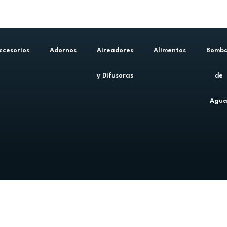
ccesorios
Adornos
Aireadores
Alimentos
Bomb
y Difusoras
de
Agu