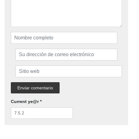
Current ye@r
*