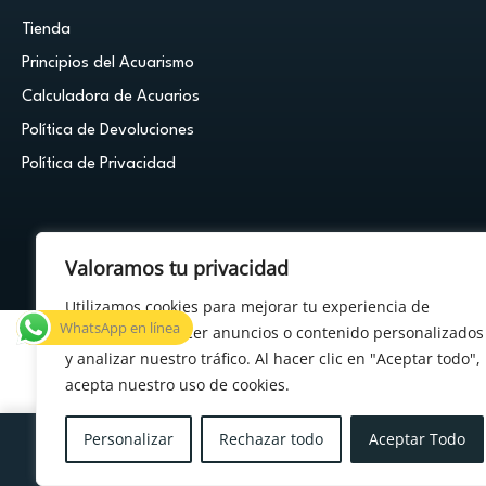
Tienda
Principios del Acuarismo
Calculadora de Acuarios
Política de Devoluciones
Política de Privacidad
Valoramos tu privacidad
© 2026 Cuestión de Peces - Powered by
FDF Studio
Utilizamos cookies para mejorar tu experiencia de
WhatsApp en línea
navegación, ofrecer anuncios o contenido personalizados
y analizar nuestro tráfico. Al hacer clic en "Aceptar todo",
acepta nuestro uso de cookies.
×
¿Tenés alguna duda?
Personalizar
Rechazar todo
Aceptar Todo
Menu
Cuenta
Carrito
Deseos