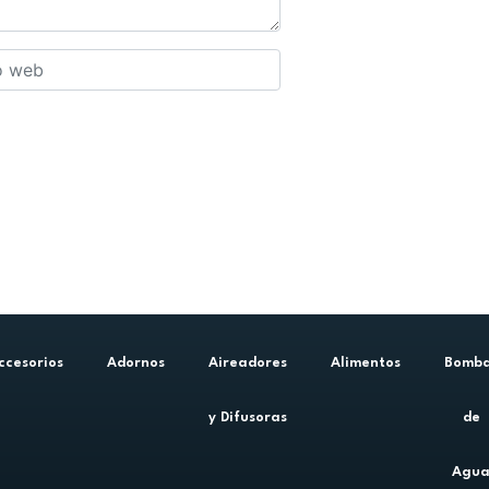
ccesorios
Adornos
Aireadores
Alimentos
Bomb
y Difusoras
de
Agu