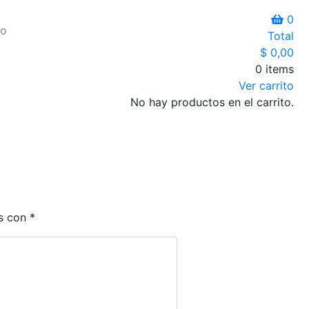
0
io
Total
$
0,00
0 items
Ver carrito
No hay productos en el carrito.
os con
*