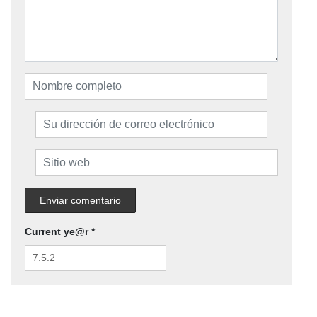
Current ye@r
*