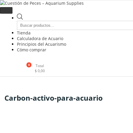
Cuestión de Peces – Aquarium 
Accesorios e Insumos Para Acuarismo
Tienda
Calculadora de Acuario
Principios del Acuarismo
Cómo comprar
0
Total
$
0,00
Carbon-activo-para-acuario