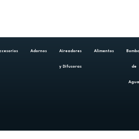
ccesorios
Adornos
Aireadores
Alimentos
Bomb
y Difusoras
de
Agu