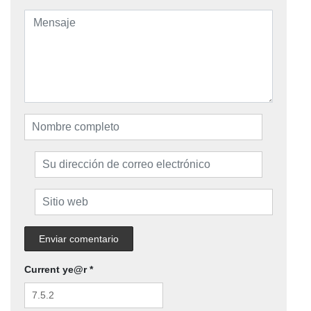
Current ye@r
*