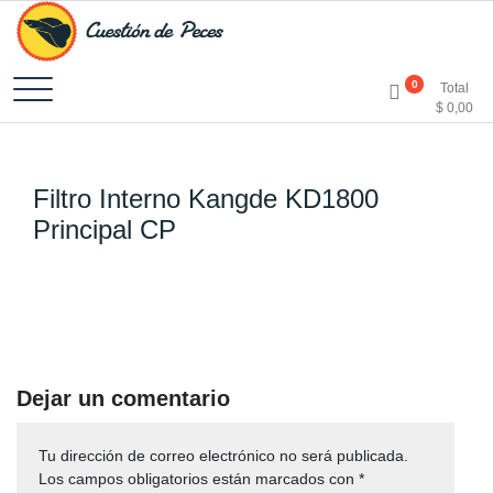
Accesorios e Insumos Para Acuarismo
Cuestión de Peces –
0
Total
$
0,00
Aquarium Supplies
Filtro Interno Kangde KD1800
Principal CP
Dejar un comentario
Tu dirección de correo electrónico no será publicada.
Los campos obligatorios están marcados con
*