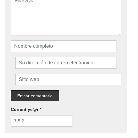
Current ye@r
*