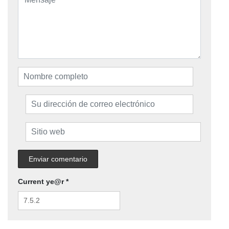
Current ye@r
*