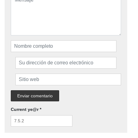
Current ye@r
*