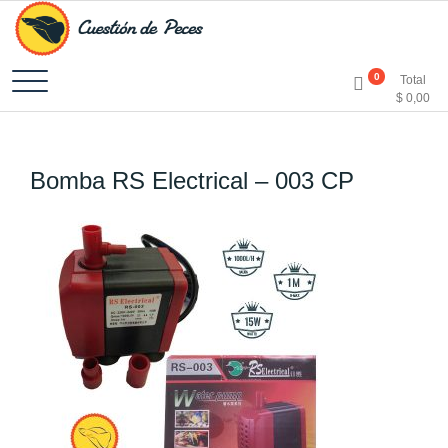
Accesorios e Insumos Para Acuarismo
Cuestión de Peces –
0
Total
$
0,00
Aquarium Supplies
Bomba RS Electrical – 003 CP