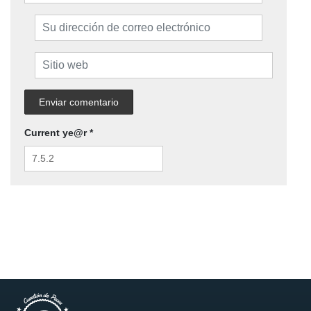
Current ye@r
*