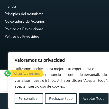
Tienda
Principios del Acuarismo
Calculadora de Acuarios
Política de Devoluciones
Política de Privacidad
Valoramos tu privacidad
© 2026 Cuestión de Peces - Powered by
FDF Studio
Utilizamos cookies para mejorar tu experiencia de
WhatsApp en línea
navegación, ofrecer anuncios o contenido personalizados
y analizar nuestro tráfico. Al hacer clic en "Aceptar todo",
acepta nuestro uso de cookies.
×
¿Tenés alguna duda?
Personalizar
Rechazar todo
Aceptar Todo
Menu
Cuenta
Carrito
Deseos