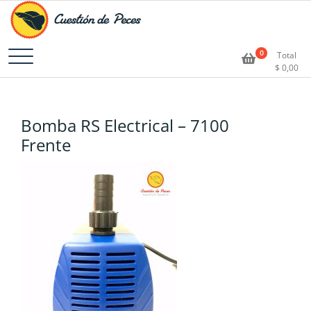
Accesorios e Insumos Para Acuarismo
Cuestión de Peces –
0
Total
$
0,00
Aquarium Supplies
Bomba RS Electrical – 7100
Frente