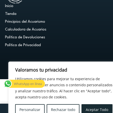
Inicio
Tienda
Principios del Acuarismo
Calculadora de Acuarios
Política de Devoluciones
Política de Privacidad
Valoramos tu privacidad
© 2026 Cuestión de Peces - Powered by
FDF Studio
Utilizamos cookies para mejorar tu experiencia de
WhatsApp en línea
navegación, ofrecer anuncios o contenido personalizados
y analizar nuestro tráfico. Al hacer clic en "Aceptar todo",
acepta nuestro uso de cookies.
×
¿Tenés alguna duda?
Personalizar
Rechazar todo
Aceptar Todo