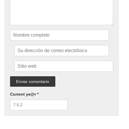
Current ye@r
*