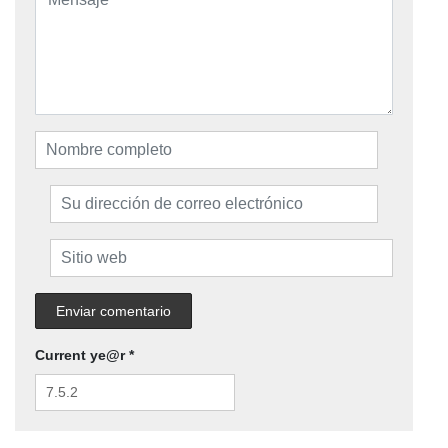
Current ye@r
*