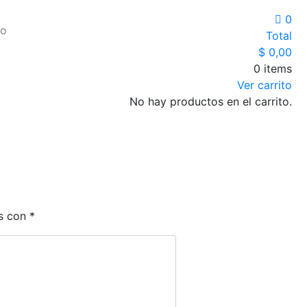
0
io
Total
$
0,00
0 items
Ver carrito
No hay productos en el carrito.
os con
*