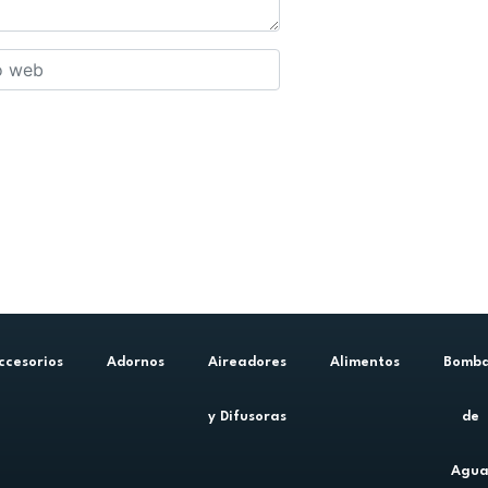
ccesorios
Adornos
Aireadores
Alimentos
Bomb
y Difusoras
de
Agu